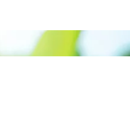
Rufen Sie uns an: +49 2603 5069557
Erneuerbare Energien
im Fokus – für eine
sichere Zukunft
Kontaktieren Sie unser Team